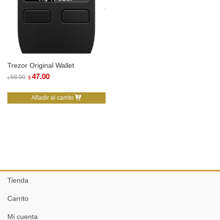
Trezor Original Wallet
El
47.00
El
68.00
$
$
precio
precio
Añadir al carrito
original
actual
era:
es:
$68.00.
$47.00.
Tienda
Carrito
Mi cuenta