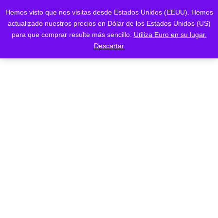
Saltar
Saltar
Hemos visto que nos visitas desde Estados Unidos (EEUU). Hemos
al
a
actualizado nuestros precios en Dólar de los Estados Unidos (US)
contenido
la
para que comprar resulte más sencillo.
Utiliza Euro en su lugar.
navegación
Tienda
Descartar
HOME
Tienda
Electronics
Dominando Bitcoin
¡Oferta!