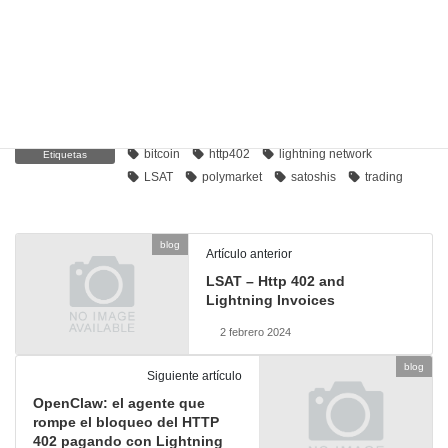
Pay to continue reading
Post Views:
596
blog
Categorías
bitcoin
http402
lightning network
Etiquetas
LSAT
polymarket
satoshis
trading
blog
Artículo anterior
LSAT – Http 402 and
Lightning Invoices
2 febrero 2024
blog
Siguiente artículo
OpenClaw: el agente que
rompe el bloqueo del HTTP
402 pagando con Lightning