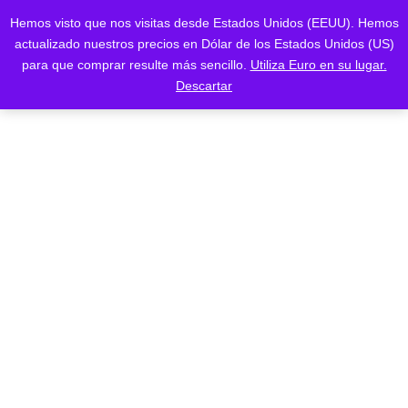
Saltar
Saltar
Hemos visto que nos visitas desde Estados Unidos (EEUU). Hemos
al
a
actualizado nuestros precios en Dólar de los Estados Unidos (US)
contenido
la
para que comprar resulte más sencillo.
Utiliza Euro en su lugar.
navegación
blog
Descartar
HOME
blog
Un bot para tradear Polymarket en BTC 5m-15m-4h, con señales técnicas, logs
verificables
29 marzo 2026
/ Última actualización :
29 marzo 2026
admin
blog
Un bot para tradear Polymarket en
BTC 5m-15m-4h, con señales
técnicas, logs verificables