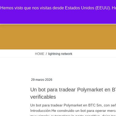
Saltar
Saltar
Hemos visto que nos visitas desde Estados Unidos (EEUU). He
al
a
contenido
la
navegación
HOME
lightning network
29 marzo 2026
Un bot para tradear Polymarket en B
verificables
Un bot para tradear Polymarket en BTC 5m, con señal
Introducción:He construido un bot para operar me
muy simple: automatizar la parte repetitiva, dejar t