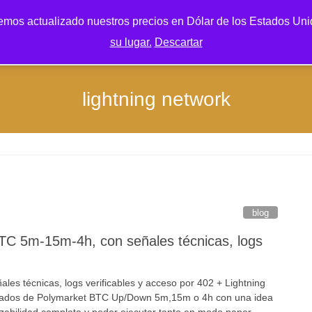
mos actualizado nuestros precios en Dólar de los Estados Unid
su lugar.
Descartar
lightning network
blog
TC 5m-15m-4h, con señales técnicas, logs
es técnicas, logs verificables y acceso por 402 + Lightning
rcados de Polymarket BTC Up/Down 5m,15m o 4h con una idea
razabilidad completa y poder ejecutar tanto en modo paper