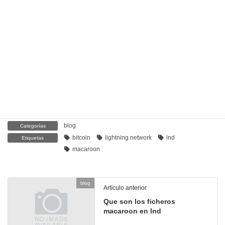
«proof» and have paid it. Checking the invoice after this we see
that it has been created and paid correctly on the remote node.
With these steps we can use one of the functionalities of the
macaroon files to create and pay bills for any LND Node that has
shared your file with us.
Post Views:
6.637
blog
Categorías
bitcoin
lightning network
lnd
Etiquetas
macaroon
blog
Artículo anterior
Que son los ficheros
macaroon en lnd