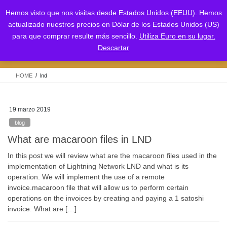
Saltar
Saltar
Hemos visto que nos visitas desde Estados Unidos (EEUU). Hemos
al
a
actualizado nuestros precios en Dólar de los Estados Unidos (US)
contenido
la
para que comprar resulte más sencillo.
Utiliza Euro en su lugar.
navegación
lnd
Descartar
HOME
lnd
19 marzo 2019
blog
What are macaroon files in LND
In this post we will review what are the macaroon files used in the
implementation of Lightning Network LND and what is its
operation. We will implement the use of a remote
invoice.macaroon file that will allow us to perform certain
operations on the invoices by creating and paying a 1 satoshi
invoice. What are […]