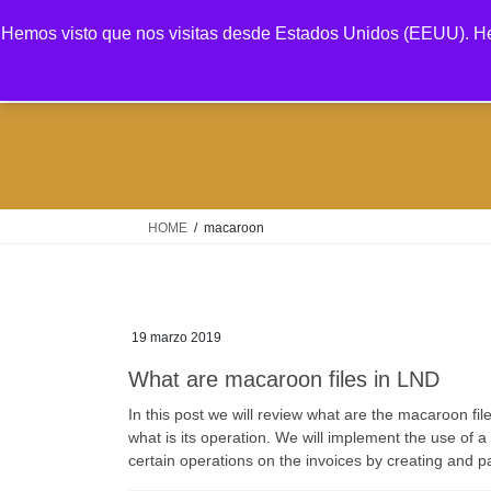
Saltar
Saltar
Hemos visto que nos visitas desde Estados Unidos (EEUU). He
al
a
contenido
la
navegación
HOME
macaroon
19 marzo 2019
What are macaroon files in LND
In this post we will review what are the macaroon f
what is its operation. We will implement the use of a
certain operations on the invoices by creating and p