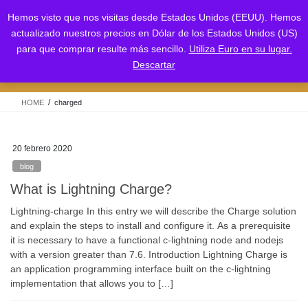
Saltar
Saltar
Hemos visto que nos visitas desde Estados Unidos (EEUU). Hemos
al
a
actualizado nuestros precios en Dólar de los Estados Unidos (US)
contenido
la
para que comprar resulte más sencillo.
Utiliza Euro en su lugar.
navegación
charged
Descartar
HOME
charged
20 febrero 2020
blog
What is Lightning Charge?
Lightning-charge In this entry we will describe the Charge solution
and explain the steps to install and configure it. As a prerequisite
it is necessary to have a functional c-lightning node and nodejs
with a version greater than 7.6. Introduction Lightning Charge is
an application programming interface built on the c-lightning
implementation that allows you to […]