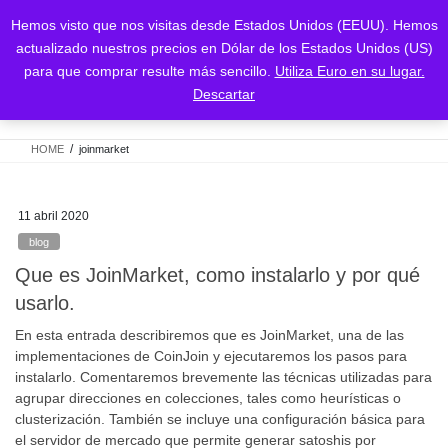
Saltar
Saltar
Hemos visto que nos visitas desde Estados Unidos (EEUU). Hemos
al
a
actualizado nuestros precios en Dólar de los Estados Unidos (US)
contenido
la
para que comprar resulte más sencillo.
Utiliza Euro en su lugar.
navegación
joinmarket
Descartar
HOME
joinmarket
11 abril 2020
blog
Que es JoinMarket, como instalarlo y por qué
usarlo.
En esta entrada describiremos que es JoinMarket, una de las
implementaciones de CoinJoin y ejecutaremos los pasos para
instalarlo. Comentaremos brevemente las técnicas utilizadas para
agrupar direcciones en colecciones, tales como heurísticas o
clusterización. También se incluye una configuración básica para
el servidor de mercado que permite generar satoshis por